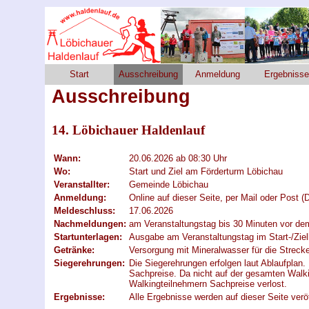
Start
Ausschreibung
Anmeldung
Ergebnisse
Ausschreibung
14. Löbichauer Haldenlauf
Wann:
20.06.2026 ab 08:30 Uhr
Wo:
Start und Ziel am Förderturm Löbichau
Veranstallter:
Gemeinde Löbichau
Anmeldung:
Online auf dieser Seite, per Mail oder Post (
Meldeschluss:
17.06.2026
Nachmeldungen:
am Veranstaltungstag bis 30 Minuten vor de
Startunterlagen:
Ausgabe am Veranstaltungstag im Start-/Ziel
Getränke:
Versorgung mit Mineralwasser für die Strecke
Siegerehrungen:
Die Siegerehrungen erfolgen laut Ablaufplan. 
Sachpreise. Da nicht auf der gesamten Walk
Walkingteilnehmern Sachpreise verlost.
Ergebnisse:
Alle Ergebnisse werden auf dieser Seite veröf